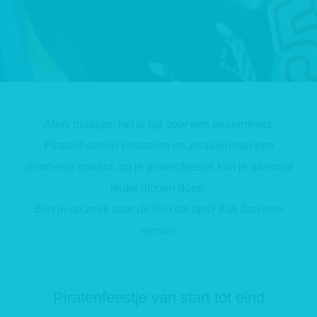
s kan de
e niet
oneren.
ieken
ische
s worden
Ahoy maatjes, het is tijd voor een piratenfeest.
kt om
em
Piratenhoeden knutselen en zwaaien met een
tie te
glimmend zwaard, op je piratenfeestje kun je allemaal
elen over
leuke dingen doen.
drag van
Ben je op zoek naar de leukste tips? Kijk dan snel
zoeker op
site.
verder!
ing
ingcookies
Piratenfeestje van start tot eind
 gebruikt
oekers te