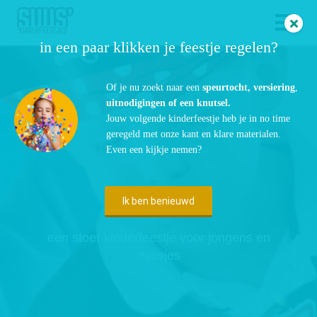
in een paar klikken je feestje regelen?
ngen
Of je nu zoekt naar een
speurtocht,
versiering
,
 policy
uitnodigingen of een knutsel.
Jouw volgende kinderfeestje heb je in no time
geregeld met onze kant en klare materialen.
Even een kijkje nemen?
oneel
onele
Piratenfeestje
Ik ben benieuwd
s zijn
kelijk om
een stoer kinderfeestje voor jongens en
bsite te
meisjes
ken. Ze
 gebruikt
asisfuncties
der deze