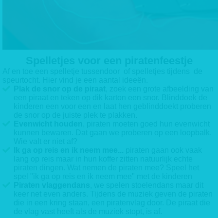
Spelletjes voor een piratenfeestje
Af en toe een spelletje tussendoor of spelletjes tijdens de
speurtocht. Hier vind je een aantal ideeën.
Plak de snor op de piraat
, zoek een grote afbeelding van
een piraat en teken op dik karton een snor. Blinddoek de
kinderen een voor een en laat hen geblinddoekt proberen
de snor op de juiste plek te plakken.
Evenwicht houden
, piraten moeten goed hun evenwicht
kunnen bewaren. Dat gaan we proberen op een loopbalk.
Wie valt er niet af?
Ik ga op reis en ik neem mee...
piraten gaan ook vaak
lang op reis maar in hun koffer zitten natuurlijk echte
piraten dingen. Wat nemen de piraten mee? Speel het
spel "ik ga op reis en ik neem mee" met de kinderen
Piraten vlaggendans
, we spelen stoelendans maar dit
keer net even anders. Tijdens de muziek geven de piraten
die in een kring staan, een piratenvlag door. De piraat die
de vlag vast heeft als de muziek stopt, is af.