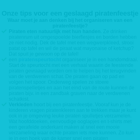
Onze tips voor een geslaagd piratenfeestje
Waar moet je aan denken bij het organiseren van een
piratenfeestje?
Piraten eten natuurlijk met hun handen
. Ze drinken
piratenrum uit omgespoelde bierflesjes en borden hebben
ze niet nodig. Dek de tafel met een wegwerpkleed, strooi
patat op tafel en wil de piraat wat mayonaise of ketchup?
Dat spuit je gewoon op de tafel!
een
piratenspeurtocht
organiseer je in een handomdraai.
Start de speurtocht met een verhaal waarin de feestende
piraten gevraagd worden om te helpen bij het terugvinden
van de verdwenen schat. De piraten gaan op pad en
volgen het spoor. Onderweg spelen ze stoere
piratenspelletjes en aan het eind van de route kunnen de
piraten bijv. in een zandbak graven naar de verdwenen
schatkist.
Verkleden
hoort bij een piratenfeestje. Vooraf kun je de
kinderen vragen piratenkleren aan te trekken maar je kunt
ook in je omgeving leuke piraten spulletjes verzamelen.
Wat hoofddoeken, eenvoudige ooglapjes en t-shirts met
een gerafelde onderkant maken al snel een mooie
verzameling waar echte piraten iets mee kunnen. Zo kun
je in een hoek van de kamer snel een piraten