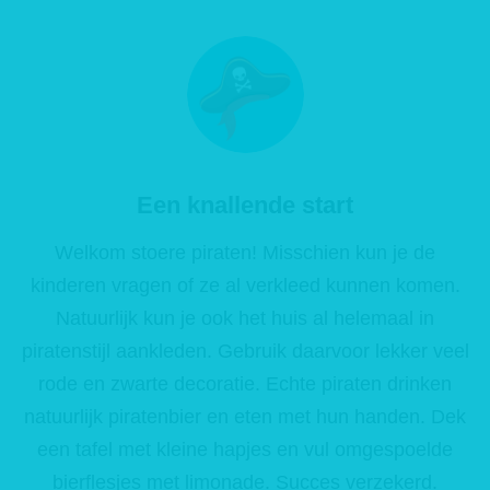
 op de
e. Hierdoor
 website-
ren
nte
enties
gebaseerd
Een knallende start
 gedrag van
ezoeker.
Welkom stoere piraten! Misschien kun je de
kinderen vragen of ze al verkleed kunnen komen.
uren
Natuurlijk kun je ook het huis al helemaal in
piratenstijl aankleden. Gebruik daarvoor lekker veel
rode en zwarte decoratie. Echte piraten drinken
natuurlijk piratenbier en eten met hun handen. Dek
een tafel met kleine hapjes en vul omgespoelde
bierflesjes met limonade. Succes verzekerd.