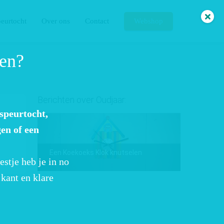
eurtocht
Over ons
Contact
Webshop
len?
Berichten over Oudjaar:
1
speurtocht,
en of een
Een Koekoeks Klok knutselen
stje heb je in no
kant en klare