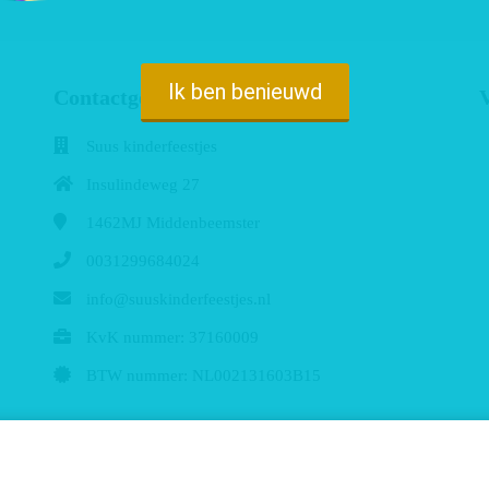
Ik ben benieuwd
Contactgegevens:
V
Suus kinderfeestjes
Insulindeweg 27
1462MJ
Middenbeemster
0031299684024
info@suuskinderfeestjes.nl
KvK nummer: 37160009
BTW nummer: NL002131603B15