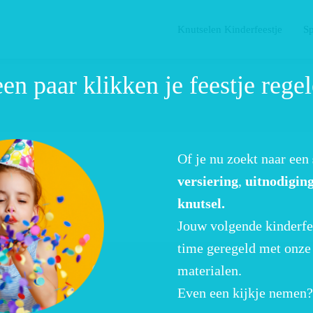
Knutselen Kinderfeestje
Sp
een paar klikken je feestje rege
Of je nu zoekt naar een
versiering
,
uitnodiging
knutsel.
Jouw volgende kinderfee
time geregeld met onze 
materialen.
Even een kijkje nemen?