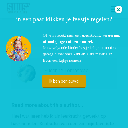
in een paar klikken je feestje regelen?
Of je nu zoekt naar een
speurtocht,
versiering
,
uitnodigingen of een knutsel.
Jouw volgende kinderfeestje heb je in no time
geregeld met onze kant en klare materialen.
Even een kijkje nemen?
Susanne Tomasovic
Ik ben benieuwd
Read more about this author...
Heel wat jaren heb ik als leerkracht gewerkt op
basisscholen. Knutselen was een van mijn favoriete