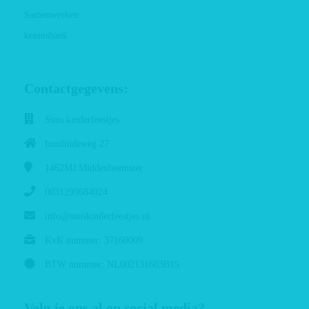
Samenwerken
kennisbank
Contactgegevens:
Suus kinderfeestjes
Insulindeweg 27
1462MJ
Middenbeemster
0031299684024
info@suuskinderfeestjes.nl
KvK nummer: 37160009
BTW nummer: NL002131603B15
Volg je ons al op social media?