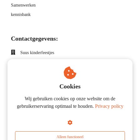
Samenwerken
kennisbank
Contactgegevens:
Suus kinderfeestjes
Insulindeweg 27
1462MJ
Middenbeemster
Cookies
0031299684024
info@suuskinderfeestjes.nl
Wij gebruiken cookies op onze website om de
gebruikerservaring optimaal te houden.
Privacy policy
KvK nummer: 37160009
BTW nummer: NL002131603B15
Volg je ons al op social media?
Alleen functioneel