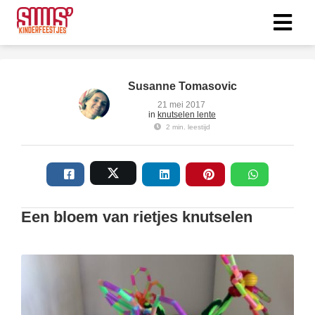
ngen
Susanne Tomasovic
 policy
21 mei 2017
in
knutselen lente
2 min. leestijd
oneel
onele
s zijn
Een bloem van rietjes knutselen
kelijk om
bsite te
ken. Ze
 gebruikt
asisfuncties
der deze