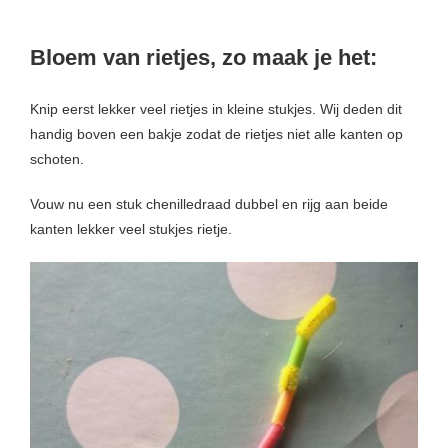
 op de
e. Hierdoor
Bloem van rietjes, zo maak je het:
 website-
ren
Knip eerst lekker veel rietjes in kleine stukjes. Wij deden dit
nte
handig boven een bakje zodat de rietjes niet alle kanten op
enties
schoten.
gebaseerd
 gedrag van
Vouw nu een stuk chenilledraad dubbel en rijg aan beide
ezoeker.
kanten lekker veel stukjes rietje.
uren