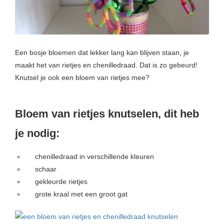
s kan de
e niet
oneren.
ieken
Een bosje bloemen dat lekker lang kan blijven staan, je
ische
maakt het van rietjes en chenilledraad. Dat is zo gebeurd!
s worden
Knutsel je ook een bloem van rietjes mee?
kt om
em
Bloem van rietjes knutselen, dit heb
tie te
elen over
je nodig:
drag van
zoeker op
chenilledraad in verschillende kleuren
site.
schaar
ing
gekleurde rietjes
grote kraal met een groot gat
ingcookies
 gebruikt
oekers te