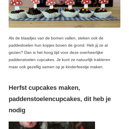
s kan de
e niet
oneren.
ieken
ische
Als de blaadjes van de bomen vallen, steken ook de
s worden
paddestoelen hun kopjes boven de grond. Heb jij ze al
kt om
gezien? Dan is het hoog tijd voor deze overheerlijke
em
paddenstoelen cupcakes. Je kunt ze natuurlijk trakteren
tie te
maar ook gezellig samen op je kinderfeestje maken.
elen over
drag van
zoeker op
Herfst cupcakes maken,
site.
paddenstoelencupcakes, dit heb je
ing
nodig
ingcookies
 gebruikt
oekers te