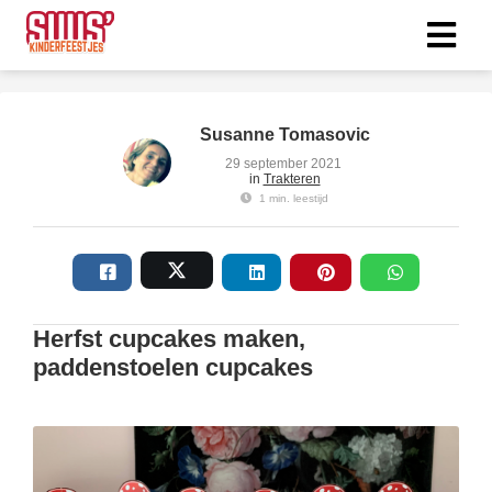
ngen
Susanne Tomasovic
 policy
29 september 2021
in
Trakteren
1 min. leestijd
oneel
onele
s zijn
Herfst cupcakes maken,
kelijk om
paddenstoelen cupcakes
bsite te
ken. Ze
 gebruikt
asisfuncties
der deze