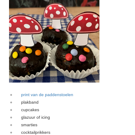
 op de
e. Hierdoor
 website-
ren
nte
enties
gebaseerd
 gedrag van
ezoeker.
uren
print van de paddenstoelen
plakband
cupcakes
glazuur of icing
smarties
cocktailprikkers