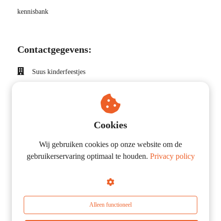
kennisbank
Contactgegevens:
Suus kinderfeestjes
Insulindeweg 27
1462MJ
Middenbeemster
Cookies
0031299684024
info@suuskinderfeestjes.nl
Wij gebruiken cookies op onze website om de
gebruikerservaring optimaal te houden.
Privacy policy
KvK nummer: 37160009
BTW nummer: NL002131603B15
Volg je ons al op social media?
Alleen functioneel