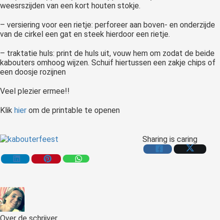
weesrszijden van een kort houten stokje.
 op de
e. Hierdoor
– versiering voor een rietje: perforeer aan boven- en onderzijde
 website-
van de cirkel een gat en steek hierdoor een rietje.
ren
– traktatie huls: print de huls uit, vouw hem om zodat de beide
nte
kabouters omhoog wijzen. Schuif hiertussen een zakje chips of
enties
een doosje rozijnen
gebaseerd
Veel plezier ermee!!
 gedrag van
ezoeker.
Klik
hier
om de printable te openen
uren
Sharing is caring
Over de schrijver