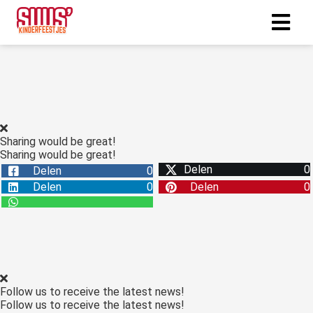
ngen
 policy
Sharing would be great!
Sharing would be great!
oneel
Delen
0
Delen
0
onele
Delen
0
Delen
0
s zijn
kelijk om
bsite te
ken. Ze
 gebruikt
asisfuncties
Follow us to receive the latest news!
der deze
Follow us to receive the latest news!