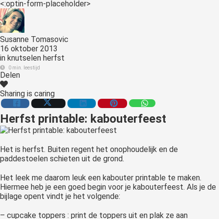
<:optin-form-placeholder>
s kan de
e niet
oneren.
Susanne Tomasovic
ieken
16 oktober 2013
in
knutselen herfst
ische
0 min. leestijd
Delen
s worden
kt om
Sharing is caring
em
tie te
Herfst printable: kabouterfeest
elen over
drag van
zoeker op
Het is herfst. Buiten regent het onophoudelijk en de
site.
paddestoelen schieten uit de grond.
ing
Het leek me daarom leuk een kabouter printable te maken.
Hiermee heb je een goed begin voor je kabouterfeest. Als je de
ingcookies
bijlage opent vindt je het volgende:
 gebruikt
– cupcake toppers : print de toppers uit en plak ze aan
oekers te