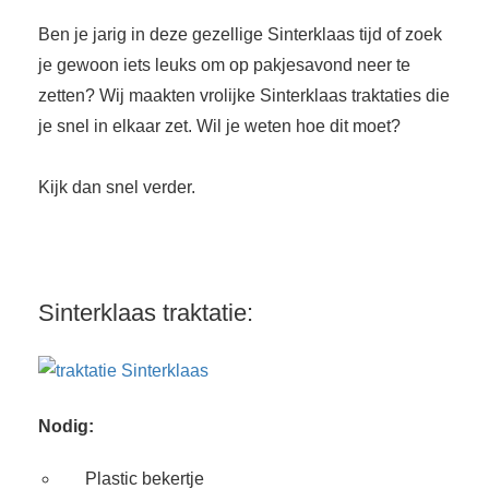
s kan de
Ben je jarig in deze gezellige Sinterklaas tijd of zoek
e niet
oneren.
je gewoon iets leuks om op pakjesavond neer te
zetten? Wij maakten vrolijke Sinterklaas traktaties die
ieken
je snel in elkaar zet. Wil je weten hoe dit moet?
ische
s worden
Kijk dan snel verder.
kt om
em
tie te
elen over
drag van
Sinterklaas traktatie:
zoeker op
site.
ing
Nodig:
ingcookies
 gebruikt
Plastic bekertje
oekers te