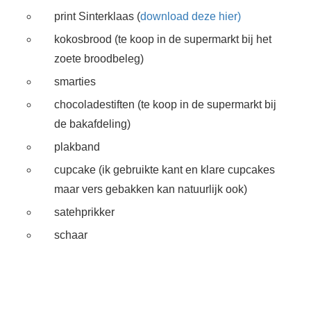
 op de
print Sinterklaas (
download deze hier)
e. Hierdoor
kokosbrood (te koop in de supermarkt bij het
 website-
zoete broodbeleg)
ren
nte
smarties
enties
chocoladestiften (te koop in de supermarkt bij
gebaseerd
de bakafdeling)
 gedrag van
ezoeker.
plakband
cupcake (ik gebruikte kant en klare cupcakes
maar vers gebakken kan natuurlijk ook)
uren
satehprikker
schaar