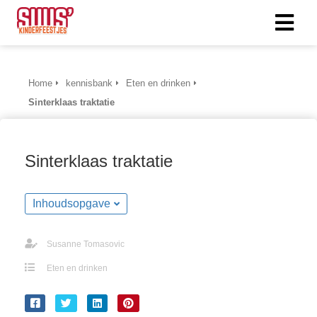
ngen
Home
kennisbank
Eten en drinken
 policy
Sinterklaas traktatie
Sinterklaas traktatie
oneel
onele
Inhoudsopgave
s zijn
kelijk om
bsite te
Susanne Tomasovic
ken. Ze
Eten en drinken
 gebruikt
asisfuncties
der deze