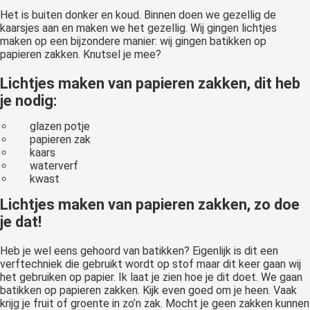
 op de
Het is buiten donker en koud. Binnen doen we gezellig de
kaarsjes aan en maken we het gezellig. Wij gingen lichtjes
e. Hierdoor
maken op een bijzondere manier: wij gingen batikken op
 website-
papieren zakken. Knutsel je mee?
ren
nte
Lichtjes maken van papieren zakken, dit heb
enties
je nodig:
gebaseerd
glazen potje
 gedrag van
papieren zak
ezoeker.
kaars
waterverf
kwast
uren
Lichtjes maken van papieren zakken, zo doe
je dat!
Heb je wel eens gehoord van batikken? Eigenlijk is dit een
verftechniek die gebruikt wordt op stof maar dit keer gaan wij
het gebruiken op papier. Ik laat je zien hoe je dit doet. We gaan
batikken op papieren zakken. Kijk even goed om je heen. Vaak
krijg je fruit of groente in zo’n zak. Mocht je geen zakken kunnen