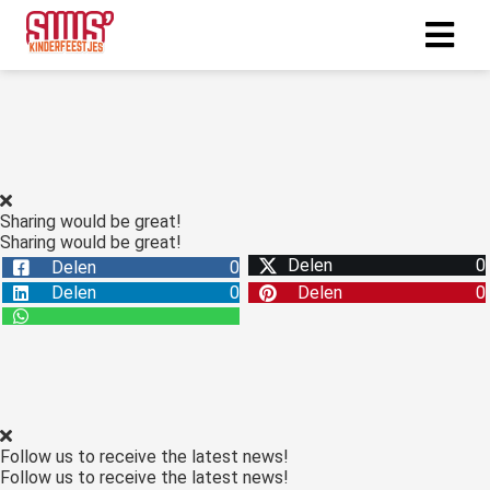
ngen
 policy
Sharing would be great!
Sharing would be great!
oneel
Delen
0
Delen
0
onele
Delen
0
Delen
0
s zijn
kelijk om
bsite te
ken. Ze
 gebruikt
asisfuncties
Follow us to receive the latest news!
der deze
Follow us to receive the latest news!