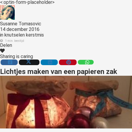
<:optin-form-placeholder>
s kan de
e niet
oneren.
Susanne Tomasovic
ieken
14 december 2016
in
knutselen kerstmis
ische
1 min. leestijd
Delen
s worden
kt om
Sharing is caring
em
tie te
Lichtjes maken van een papieren zak
elen over
drag van
zoeker op
site.
ing
ingcookies
 gebruikt
oekers te