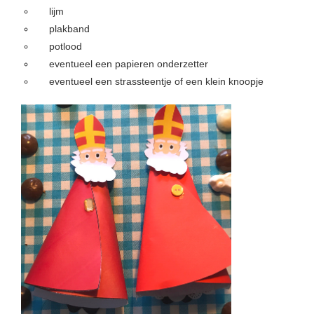
lijm
 op de
plakband
e. Hierdoor
 website-
potlood
ren
eventueel een papieren onderzetter
nte
eventueel een strassteentje of een klein knoopje
enties
gebaseerd
 gedrag van
ezoeker.
uren