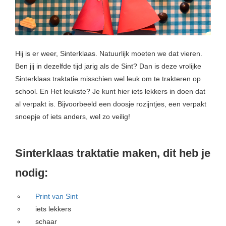
s kan de
e niet
oneren.
ieken
Hij is er weer, Sinterklaas. Natuurlijk moeten we dat vieren.
ische
Ben jij in dezelfde tijd jarig als de Sint? Dan is deze vrolijke
s worden
Sinterklaas traktatie misschien wel leuk om te trakteren op
kt om
school. En Het leukste? Je kunt hier iets lekkers in doen dat
em
al verpakt is. Bijvoorbeeld een doosje rozijntjes, een verpakt
tie te
snoepje of iets anders, wel zo veilig!
elen over
drag van
zoeker op
Sinterklaas traktatie maken, dit heb je
site.
nodig:
ing
Print van Sint
ingcookies
iets lekkers
 gebruikt
schaar
oekers te