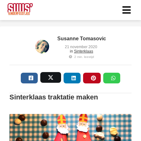
ngen
Susanne Tomasovic
 policy
21 november 2020
in
Sinterklaas
2 min. leestijd
oneel
onele
s zijn
Sinterklaas traktatie maken
kelijk om
bsite te
ken. Ze
 gebruikt
asisfuncties
der deze